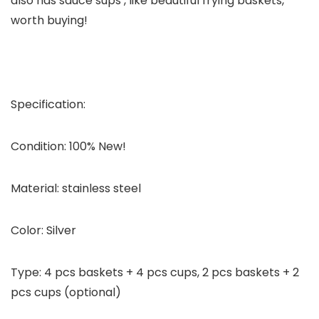
also has sauce sups , like beautiful frying baskets,
worth buying!
Specification:
Condition: 100% New!
Material: stainless steel
Color: Silver
Type: 4 pcs baskets + 4 pcs cups, 2 pcs baskets + 2
pcs cups (optional)