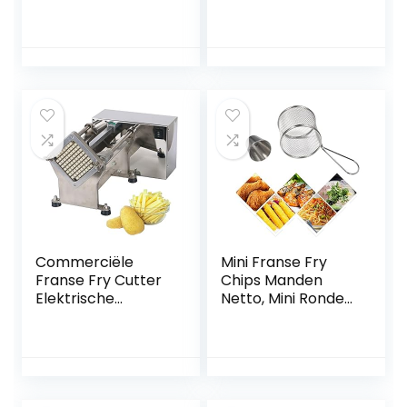
Rvs 4 Stuks Koken
onbenullige haken
Tool Stomen
in roestvrij staal
Blancheren
voor friet,
Frituren voor
uienringen en
Koken(black)
kippenvleugels,
keukengerei voor
frituren23cm
Commerciële
Mini Franse Fry
Franse Fry Cutter
Chips Manden
Elektrische
Netto, Mini Ronde
Aardappel Cutter
Rvs Frieten Mesh
Machine
Friteuse Mand
Automatische
Houder Koken Tool
Friet Maker Hoog
met Saus Cups(2
Volume Aardappel
stuks)