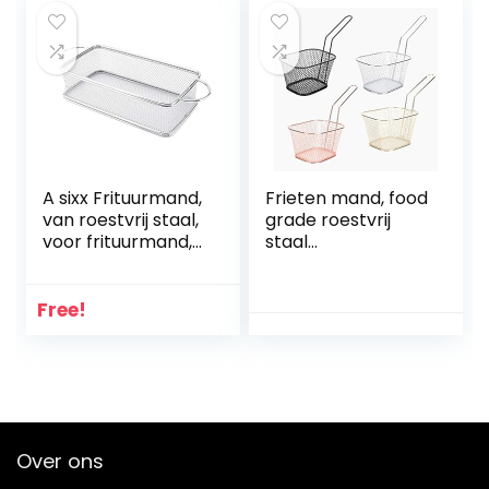
Snijden Voor
Keuken Restaurant
Gebruik
A sixx Frituurmand,
Frieten mand, food
van roestvrij staal,
grade roestvrij
voor frituurmand,
staal
multifunctioneel,
verbrandingsbevei
voor het knutselen
liging 4 stks/set
van friet,
kookgereedschap,
Free!
knapperen,
flexibel duurzaam
uienschijven, kip
filternet
(27 x 12 x 6 cm)
lichtgewicht voor
restaurant thuis
Over ons