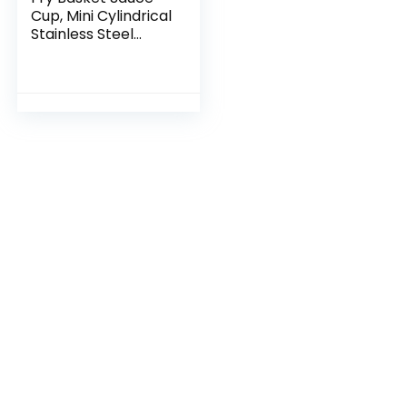
Cup, Mini Cylindrical
Stainless Steel
French Fries
Basket, Snack
Cooked Food Fryer
Cooking Filter
Basket with Cup,
Mesh Basket
Holder Cooking
Tools for Table
Serving Food(2Pcs)