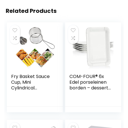
Related Products
Fry Basket Sauce
COM-FOUR® 6x
Cup, Mini
Edel porseleinen
Cylindrical
borden – dessert
Stainless Steel
bord in wit –
French Fries
serveer bord in
Basket, Snack
friet design – 20,5 x
Cooked Food Fryer
13,5 cm (06 stuks –
Cooking Filter
plat)
Basket with Cup,
Mesh Basket