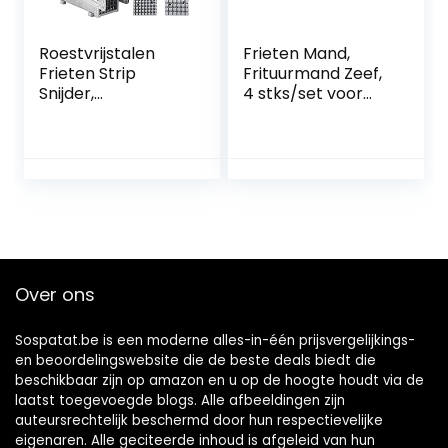
Roestvrijstalen
Frieten Mand,
Frieten Strip
Frituurmand Zeef,
Snijder,
4 stks/set voor
Aardappelhaksela
Chips Frieten
ar, Glad Geen
pijnlijke handen
Verdikt Versterkt
Gemakkelijk
schoon
Energiebesparend,
voor Keuken
Koken
Over ons
Gereedschap
Sospatat.be is een moderne alles-in-één prijsvergelijkings-
en beoordelingswebsite die de beste deals biedt die
beschikbaar zijn op amazon en u op de hoogte houdt via de
laatst toegevoegde blogs. Alle afbeeldingen zijn
auteursrechtelijk beschermd door hun respectievelijke
eigenaren. Alle geciteerde inhoud is afgeleid van hun