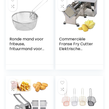
Holder Cooking
Tools for Table
Serving
Food(2Pcs)
Ronde mand voor
Commerciële
friteuse,
Franse Fry Cutter
frituurmand voor
Elektrische
onbenullige haken
Aardappel Cutter
in roestvrij staal
Machine
voor friet,
Automatische
uienringen en
Friet Maker Hoog
kippenvleugels,
Volume Aardappel
keukengerei voor
Snijden Voor
frituren23cm
Keuken Restaurant
Gebruik