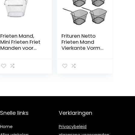
Frieten Mand,
Frituren Netto
Mini Frieten Friet
Frieten Mand
Manden voor
Vierkante Vorm
Chips,
Rvs 4 Stuks
Uienringen,
Koken Tool
Kippenvleugels,
Stomen
10,5 x 8,5 cm
Blancheren
Frituren voor
Koken(black)
Snelle links
Verklaringen
Home
Privacybeleid