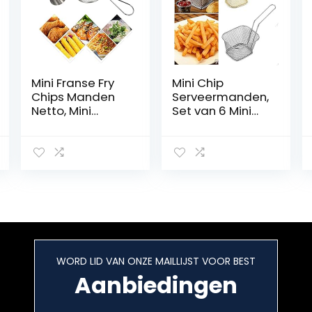
Mini Franse Fry
Mini Chip
Chips Manden
Serveermanden,
Netto, Mini
Set van 6 Mini
Ronde Rvs
Chip
Frieten Mesh
Frituurbakken
Friteuse Mand
Serveermand
Houder Koken
Gebakken
Tool met Saus
Manden Ideaal
Cups(2 stuks)
voor Chips, Friet,
Garnalen,
Wiggen
WORD LID VAN ONZE MAILLIJST VOOR BEST
Aanbiedingen