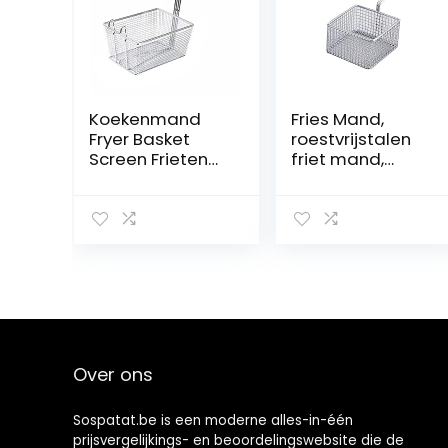
Koekenmand
Fries Mand,
Fryer Basket
roestvrijstalen
Screen Frieten
friet mand,
Frame Vierkant
frietjes mand
Filter Net Encrypt
met handvat,
Colander Zeef
food display
gevormd
basketfilter,
frituren Roestvrij
geschikt voor
staal Geshed
frieten, snacks,
Friet mand
etc,Silver
Over ons
Sospatat.be is een moderne alles-in-één
prijsvergelijkings- en beoordelingswebsite die de