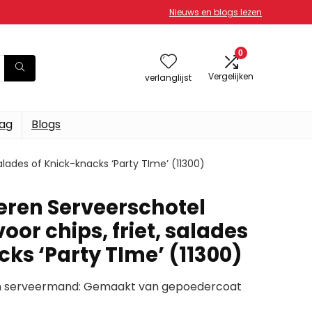
Nieuws en blogs lezen
0
Vergelijken
verlanglijst
dag
Blogs
alades of Knick-knacks ‘Party TIme’ (11300)
zeren Serveerschotel
oor chips, friet, salades
ks ‘Party TIme’ (11300)
gn serveermand: Gemaakt van gepoedercoat