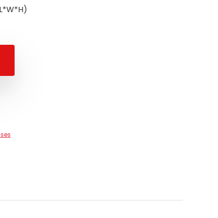
(L*W*H)
uses