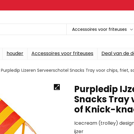
Accessoires voor friteuses
houder
Accessoires voor friteuses
Deal van de 
Purpledip IJzeren Serveerschotel Snacks Tray voor chips, friet, s
Purpledip IJ
Snacks Tray v
of Knick-knac
Icecream (trolley) desi
ijzer