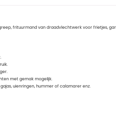
reep, frituurmand van draadvlechtwerk voor frietjes, garna
.
uik.
ger.
chten met gemak mogelijk.
t, gajas, uienringen, hummer of calamarer enz.