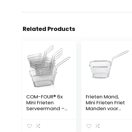
Related Products
COM-FOUR® 6x
Frieten Mand,
Mini Frieten
Mini Frieten Friet
Serveermand –
Manden voor
430
Chips,
Roestvrijstalen
Uienringen,
Snackschaal –
Kippenvleugels,