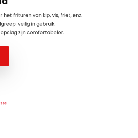
nd
et frituren van kip, vis, friet, enz.
eep, veilig in gebruik.
opslag zijn comfortabeler.
uses