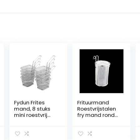
Fydun Frites
Frituurmand
mand, 8 stuks
Roestvrijstalen
mini roestvrij
fry mand ronde
stalen chips
zeef Franse friet
frituurmand
mand met
invoegenfilter
intrekbare