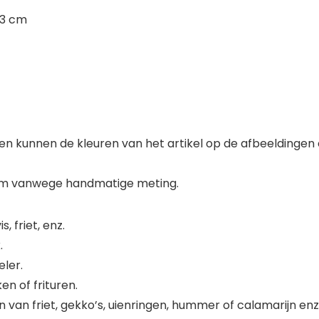
23 cm
en kunnen de kleuren van het artikel op de afbeeldingen e
2 cm vanwege handmatige meting.
, friet, enz.
.
ler.
n of frituren.
n van friet, gekko’s, uienringen, hummer of calamarijn enz