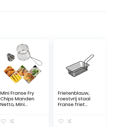
Mini Franse Fry
Frietenblauw,
Chips Manden
roestvrij staal
Netto, Mini
Franse friet
Ronde Rvs
mand, mini-
Frieten Mesh
aardappelchip
Friteuse Mand
mand met