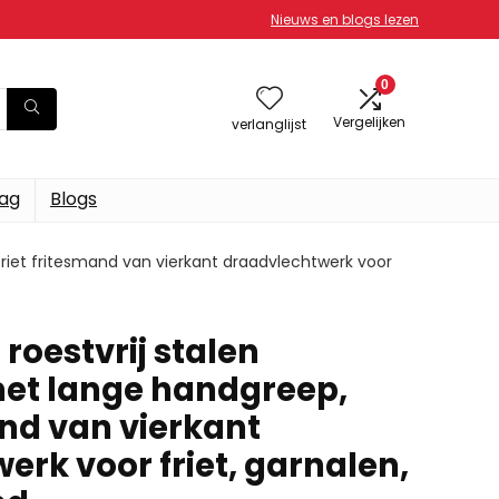
Nieuws en blogs lezen
0
Vergelijken
verlanglijst
dag
Blogs
friet fritesmand van vierkant draadvlechtwerk voor
roestvrij stalen
et lange handgreep,
and van vierkant
rk voor friet, garnalen,