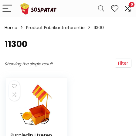
0
Home
Product Fabrikantreferentie
‎11300
‎11300
Filter
Showing the single result
Purpledip IJzeren