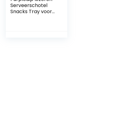
Serveerschotel
Snacks Tray voor
chips, friet, salades
of Knick-knacks
‘Party TIme’ (11300)