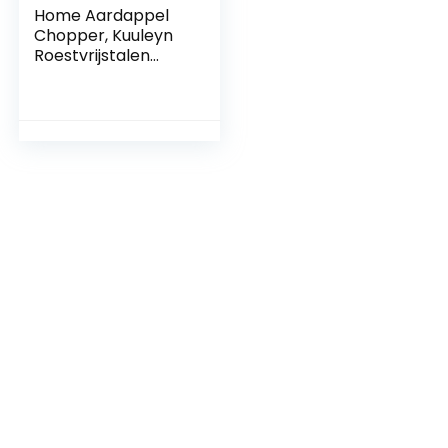
Home Aardappel
Chopper, Kuuleyn
Roestvrijstalen
Groente Chip
Maker Aardappel
Chipper Friet
Snijmachine
Snijmachine met
Antislip Voeten