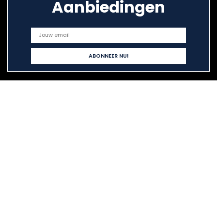
Aanbiedingen
Snelle links
Home
Alles winkelen
Blogs
Onze webshops
Adverteren
Verklaringen