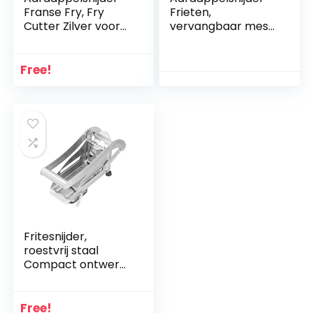
Franse Fry, Fry
Frieten,
Cutter Zilver voor
vervangbaar mes
Frieten(Met
Draagbare
zuignap (witte
duurzame
doos))
dikteregeling
Free!
Frietensnijder met
mes voor
volwassenen voor
keuken
Fritesnijder,
roestvrij staal
Compact ontwerp
Aardappelsnijder
Frieten met mes
voor frites(Met
Free!