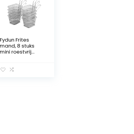
Fydun Frites
mand, 8 stuks
mini roestvrij
stalen chips
frituurmand
invoegenfilter
aardappel koken
gereedschap
friet friet friet
aardappelchips
uienringen
garnalen