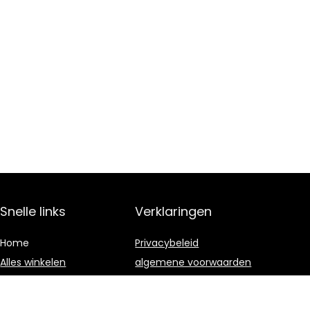
Snelle links
Verklaringen
Home
Privacybeleid
Alles winkelen
algemene voorwaarden
Blogs
Gelieerde
openbaarmaking
Onze webshops