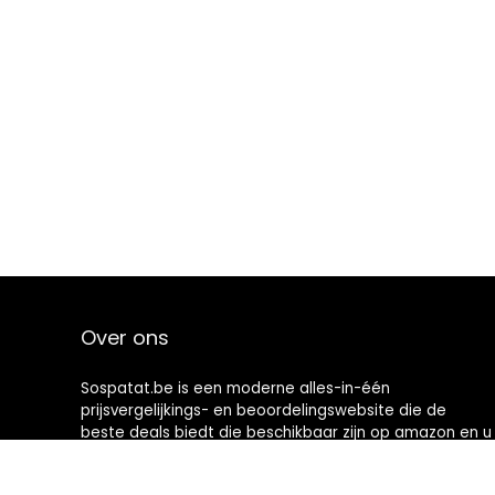
Over ons
Sospatat.be is een moderne alles-in-één
prijsvergelijkings- en beoordelingswebsite die de
beste deals biedt die beschikbaar zijn op amazon en u
op de hoogte houdt via de laatst toegevoegde blogs.
Alle afbeeldingen zijn auteursrechtelijk beschermd