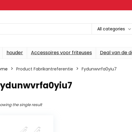
All categories
houder
Accessoires voor friteuses
Deal van de 
ome
Product Fabrikantreferentie
‎Fydunwvrfa0yiu7
‎Fydunwvrfa0yiu7
owing the single result