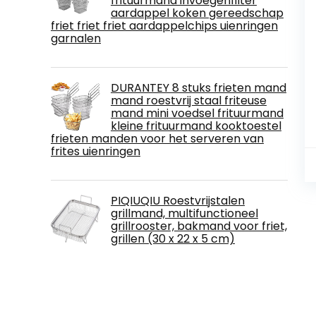
frituurmand invoegenfilter
aardappel koken gereedschap
friet friet friet aardappelchips uienringen
garnalen
DURANTEY 8 stuks frieten mand
mand roestvrij staal friteuse
mand mini voedsel frituurmand
kleine frituurmand kooktoestel
frieten manden voor het serveren van
frites uienringen
PIQIUQIU Roestvrijstalen
grillmand, multifunctioneel
grillrooster, bakmand voor friet,
grillen (30 x 22 x 5 cm)