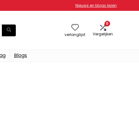
Nieuws en blogs lezen
0
Vergelijken
verlanglijst
dag
Blogs