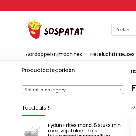
Search
for:
Aardappelsnijmachines
Heteluchtfriteuses
Productcategorieën
H
Select a category
Topdeals!!
Sh
Fydun Frites mand, 8 stuks mini
roestvrij stalen chips