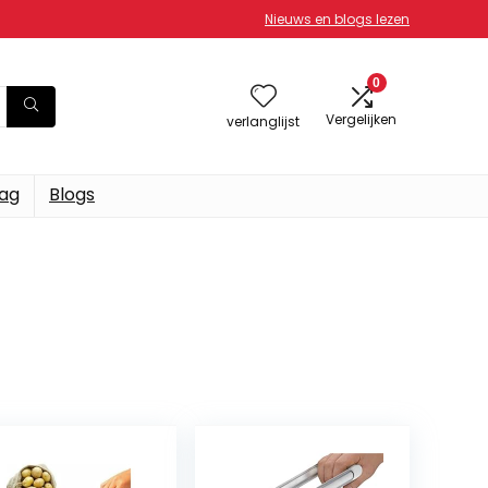
Nieuws en blogs lezen
0
Vergelijken
verlanglijst
dag
Blogs