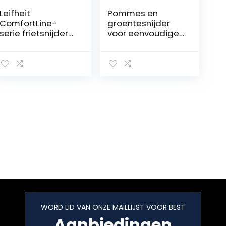
Leifheit
Pommes en
ComfortLine-
groentesnijder
serie frietsnijder
voor eenvoudige
met 2
en snelle
snijinzetstukken,
productie van
frietsnijder voor 10
frietjes en
of 12 mm stokken,
groentesticks.
antislip
Aardappelsnijder.
groentesnijder
met soft-touch
handvat
WORD LID VAN ONZE MAILLIJST VOOR BEST
Aanbiedingen