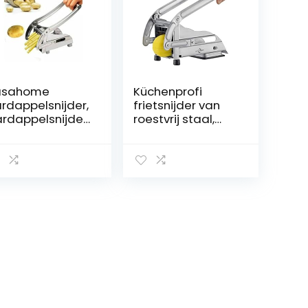
asahome
Küchenprofi
rdappelsnijder,
frietsnijder van
rdappelsnijder,
roestvrij staal,
oentesnijder,
met twee
rdappelsnijder,
snijinzetstukken (11
iet stick, messen
mm en 8 mm) en
n staal,
stabiele zuigvoet,
ukenhulp
groentesnijder
voor het
eenvoudig maken
van verse friet,
groente- en
fruitpommes