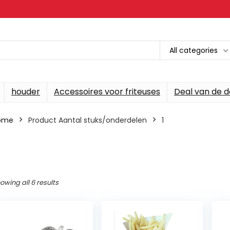
All categories
houder
Accessoires voor friteuses
Deal van de 
ome
Product Aantal stuks/onderdelen
‎1
owing all 6 results