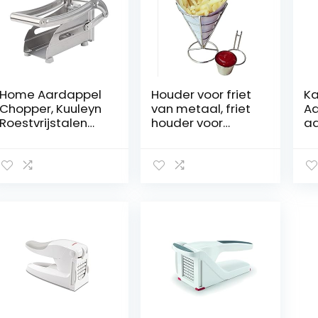
Home Aardappel
Houder voor friet
K
Chopper, Kuuleyn
van metaal, friet
Aa
Roestvrijstalen
houder voor
aa
Groente Chip
snackbar voor
gr
Maker Aardappel
feestjes in het
aa
Chipper Friet
restaurant thuis
fr
Snijmachine
va
Snijmachine met
ke
Antislip Voeten