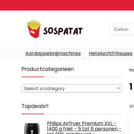
Search
for:
Aardappelsnijmachines
Heteluchtfriteuses
Productcategorieën
H
‎1
Select a category
Topdeals!!
Sh
Philips Airfryer Premium XXL -
1400 g friet - 5 tot 6 personen -