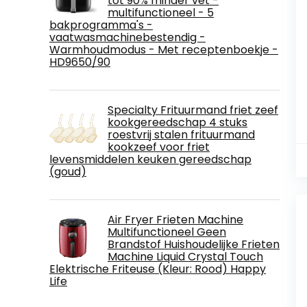
tot 90% minder vet -
multifunctioneel - 5
bakprogramma's -
vaatwasmachinebestendig -
Warmhoudmodus - Met receptenboekje -
HD9650/90
Specialty Frituurmand friet zeef
kookgereedschap 4 stuks
roestvrij stalen frituurmand
kookzeef voor friet
levensmiddelen keuken gereedschap
(goud)
Air Fryer Frieten Machine
Multifunctioneel Geen
Brandstof Huishoudelijke Frieten
Machine Liquid Crystal Touch
Elektrische Friteuse (Kleur: Rood) Happy
Life