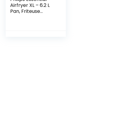
Airfryer XL – 6.2 L
Pan, Friteuse
Zonder Olie,
Wifiverbinding,
Rapid Air-
Technologie, NutriU
Recepten App
(HD9280/90)