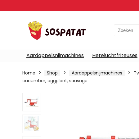
Search
for:
Aardappelsnijmachines
Heteluchtfriteuses
Home
Shop
Aardappelsnijmachines
Tw
cucumber, eggplant, sausage