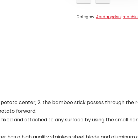
Category:
Aardappelsnijmachin
otato center; 2. the bamboo stick passes through the rou
 potato forward.
xed and attached to any surface by using the small handle
ter has a high quality stainless steel blade and aluminum