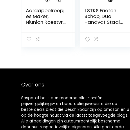
Aardappelreepj
1 STKS Frieten
es Maker,
Schop, Dual
Niunion Roestvrij
Handvat Staal
staal
Roestvrij Frieten
Handmatige
Scoop, Antislip
Frieten Knijper
Roestvrijstalen
Aardappelreepj
Trechter Scoop
es Maker
Ice Scoop,
Keukenaccessoi
Roestvrij Staal
re Zilver
Fry Bagger
Scooper Chip,
voor Fast Food
Restaurants
Over ons
Snack Bar
Sospatat.be is een moderne alles-in-één
prijsvergelijkings- en beoordelingswebsite die de
beste deals biedt die beschikbaar zijn op amazon en u
op de hoogte houdt via de laatst toegevoegde blogs.
Alle afbeeldingen zijn auteursrechtelijk beschermd
door hun respectievelijke eigenaren. Alle geciteerde