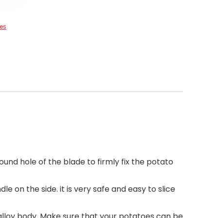
es
nd hole of the blade to firmly fix the potato
 on the side. it is very safe and easy to slice
 alloy body. Make sure that your potatoes can be