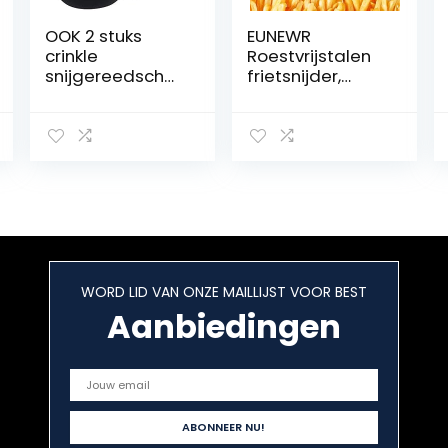
OOK 2 stuks
EUNEWR
crinkle
Roestvrijstalen
snijgereedscha
frietsnijder,
p friet slicer
aardappelsnijd
roestvrij staal
er,
mes houten
groentesnijder
handvat
met 2
groentesalade
mesinzetstukken
hakmes snijden
en stempel,
van fruit
roestvrijstalen
aardappelzeep
snijinzetstukken
wafel friet etc.
voor friet,
aardappel,
WORD LID VAN ONZE MAILLIJST VOOR BEST
wortelen,
Aanbiedingen
komkommers