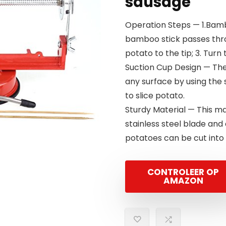
sausage
Operation Steps — 1.Bamb
bamboo stick passes throu
potato to the tip; 3. Tur
Suction Cup Design — The
any surface by using the s
to slice potato.
Sturdy Material — This ma
stainless steel blade and
potatoes can be cut into
CONTROLEER OP
AMAZON