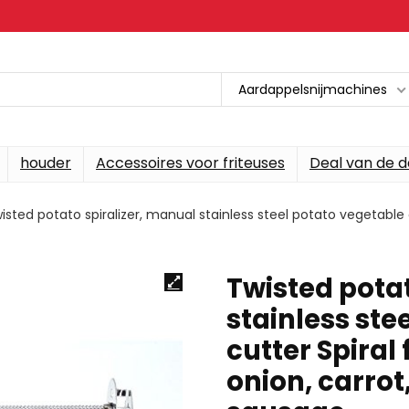
Aardappelsnijmachines
houder
Accessoires voor friteuses
Deal van de 
isted potato spiralizer, manual stainless steel potato vegetable cu
Twisted potat
stainless ste
cutter Spiral 
onion, carro