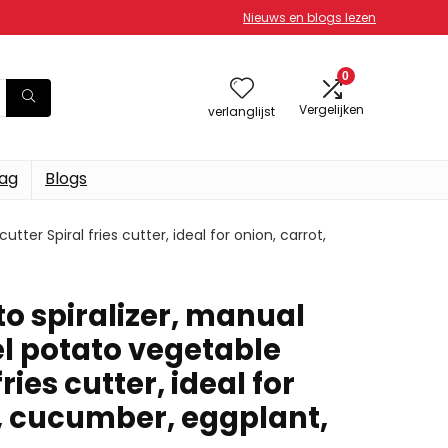
Nieuws en blogs lezen
0
Vergelijken
verlanglijst
dag
Blogs
tter Spiral fries cutter, ideal for onion, carrot,
o spiralizer, manual
el potato vegetable
fries cutter, ideal for
t, cucumber, eggplant,