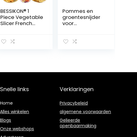
BESSIKON® 1
Pommes en
Piece Vegetable
groentesnijder
Slicer French
voor
Fries Cutter for
eenvoudige en
Kids, Potato
snelle productie
Cutter, Stainless
van frietjes en
Steel, Ribbed
groentesticks.
Blade for
Aardappelsnijde
Vegetables,
r.
Fruits, Salad
Cutter, French
Fries, Golf Knife,
Baby Knife
Snelle links
Verklaringen
Home
Privacybeleid
Alles winkelen
algemene voorwaarden
Blogs
Gelieerde
openbaarmaking
Onze webshops