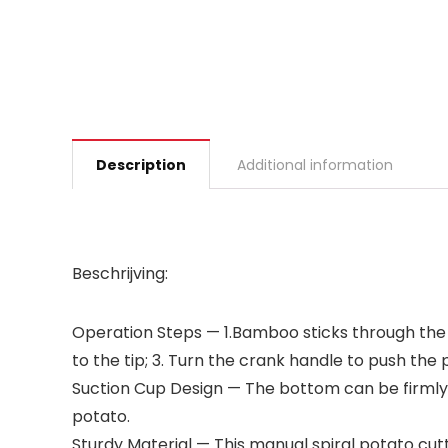
Description
Additional information
Beschrijving:
Operation Steps — 1.Bamboo sticks through the p
to the tip; 3. Turn the crank handle to push the
Suction Cup Design — The bottom can be firmly fi
potato.
Sturdy Material — This manual spiral potato cut