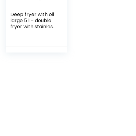
Deep fryer with oil
large 5 l – double
fryer with stainless
steel reservoir 5
liters removable –
strong
performance 2000
watts with
thermostat – fold-
out handles frying
fries approx. 1 kg