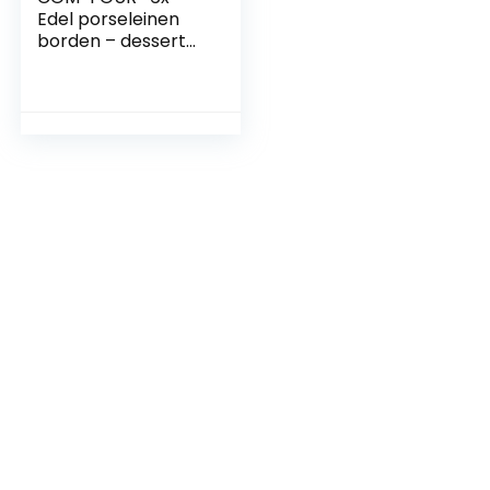
Edel porseleinen
borden – dessert
bord in wit –
serveer bord in
friet design – 20,5 x
13,5 cm (06 stuks –
plat)