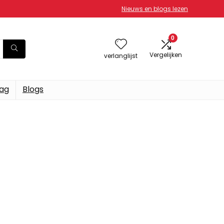
Nieuws en blogs lezen
0
Vergelijken
verlanglijst
dag
Blogs