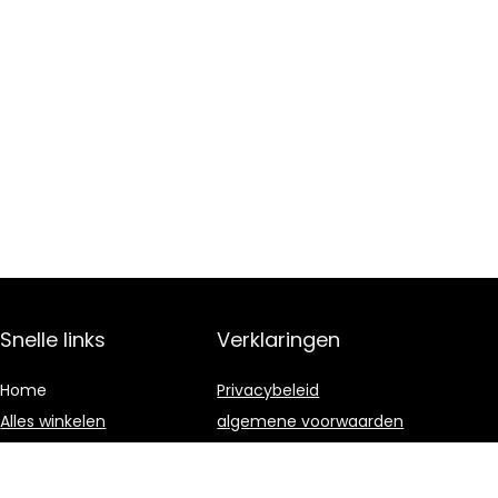
Snelle links
Verklaringen
Home
Privacybeleid
Alles winkelen
algemene voorwaarden
Blogs
Gelieerde
openbaarmaking
Onze webshops