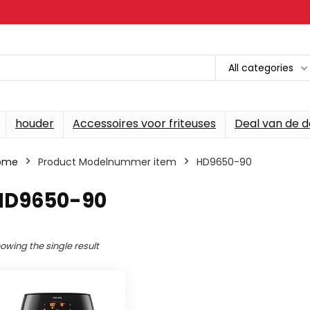
All categories
houder
Accessoires voor friteuses
Deal van de 
ome
Product Modelnummer item
‎HD9650-90
‎HD9650-90
owing the single result