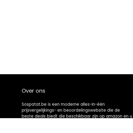
Over ons
Sospatat.be is een moderne alles-in-één
prijsvergelijkings- en beoordelingswebsite die de
beste deals biedt die beschikbaar zijn op amazon en u
op de hoogte houdt via de laatst toegevoegde blogs.
Alle afbeeldingen zijn auteursrechtelijk beschermd