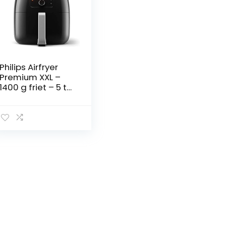
Philips Airfryer
Premium XXL –
1400 g friet – 5 tot
6 personen – tot
90% minder vet –
multifunctioneel –
5
bakprogramma’s
–
vaatwasmachine
bestendig –
Warmhoudmodu
s – Met
receptenboekje –
HD9650/90