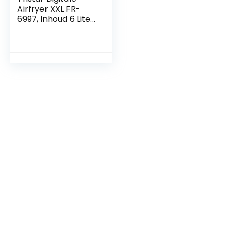
Airfryer XXL FR-
6997, Inhoud 6 Liter,
8
voorgeprogrameer
de programma’s,
1800 Watt