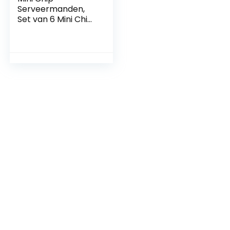
Serveermanden,
Set van 6 Mini Chip
Frituurbakken
Serveermand
Gebakken Manden
Ideaal voor Chips,
Friet, Garnalen,
Wiggen