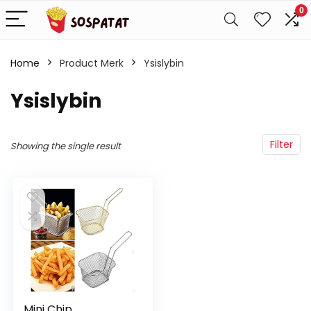
0
Home
Product Merk
‎Ysislybin
‎Ysislybin
Filter
Showing the single result
Mini Chip