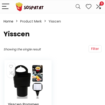
0
Home
Product Merk
‎Yisscen
‎Yisscen
Filter
Showing the single result
Yisscen Pommes