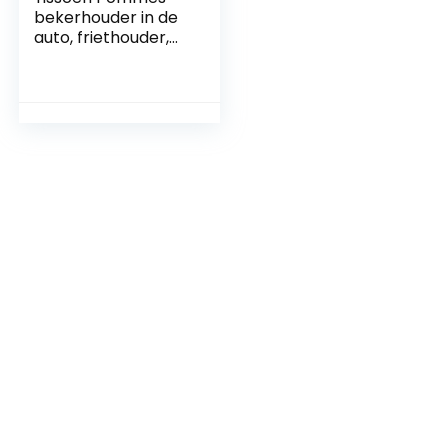
bekerhouder in de
auto, friethouder,
houder voor friet,
draagbare
friethouder, voor
snacks,
tentoonstellingssta
nd, auto-interieur
accessoires