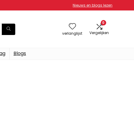
Nieuws en blogs lezen
0
Vergelijken
verlanglijst
dag
Blogs