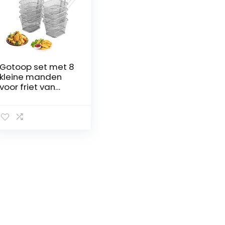
Gotoop set met 8
kleine manden
voor friet van
roestvrij staal,
voor privé- en
commercieel
gebruik