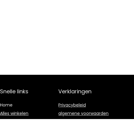
Snelle links
Verklaringen
Home
Privacybeleid
Alles winkelen
algemene voorwaarden
Blogs
Gelieerde
openbaarmaking
Onze webshops