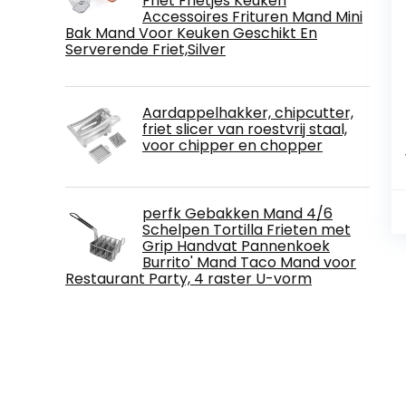
Friet Frietjes Keuken
Accessoires Frituren Mand Mini
Bak Mand Voor Keuken Geschikt En
Serverende Friet,Silver
Aardappelhakker, chipcutter,
friet slicer van roestvrij staal,
voor chipper en chopper
perfk Gebakken Mand 4/6
Schelpen Tortilla Frieten met
Grip Handvat Pannenkoek
Burrito' Mand Taco Mand voor
Restaurant Party, 4 raster U-vorm