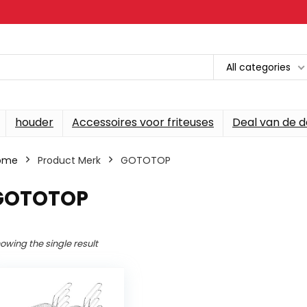
All categories
houder
Accessoires voor friteuses
Deal van de 
ome
Product Merk
‎GOTOTOP
‎GOTOTOP
owing the single result