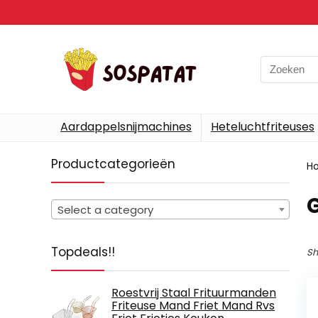
Search
for:
Aardappelsnijmachines
Heteluchtfriteuses
Productcategorieën
H
Select a category
Topdeals!!
Sh
Roestvrij Staal Frituurmanden
Friteuse Mand Friet Mand Rvs