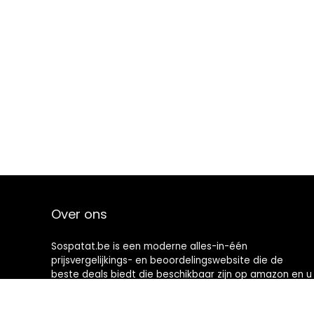
Over ons
Sospatat.be is een moderne alles-in-één
prijsvergelijkings- en beoordelingswebsite die de
beste deals biedt die beschikbaar zijn op amazon en u
op de hoogte houdt via de laatst toegevoegde blogs.
Alle afbeeldingen zijn auteursrechtelijk beschermd