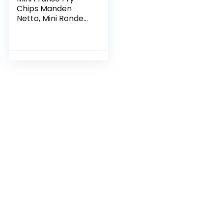
Chips Manden
Netto, Mini Ronde
Rvs Frieten Mesh
Friteuse Mand
Houder Koken Tool
met Saus Cups(2
stuks)