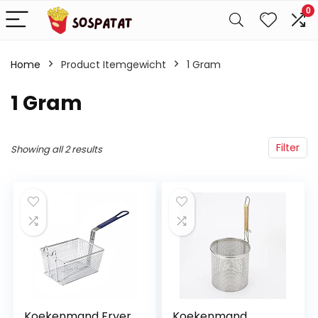
0
Home
Product Itemgewicht
‎1 Gram
‎1 Gram
Filter
Showing all 2 results
Koekenmand Fryer
Koekenmand