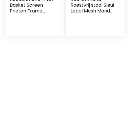
Basket Screen
Roestvrij staal Sleuf
Frieten Frame
Lepel Mesh Mand
Vierkant Filter Net
Friteuse Frieten
Encrypt Colander
Gebakken
Zeef gevormd
Groenten Frituren
frituren Roestvrij
Mand Gootsteen
staal Geshed Friet
Filter Friet mand
mand
(Color : 14cm)