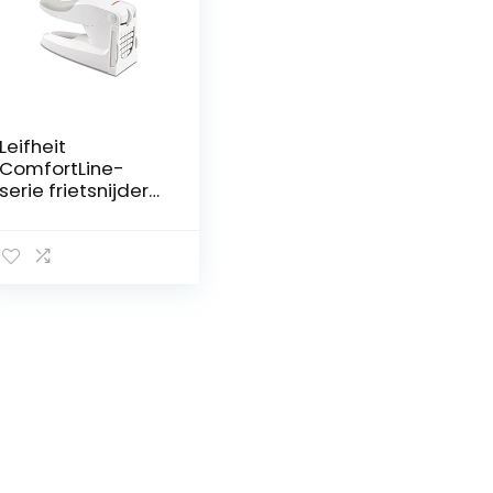
Leifheit
ComfortLine-
serie frietsnijder
met 2
snijinzetstukken,
frietsnijder voor 10
of 12 mm stokken,
antislip
groentesnijder
met soft-touch
handvat