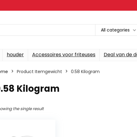
All categories
houder
Accessoires voor friteuses
Deal van de 
ome
Product Itemgewicht
‎0.58 Kilogram
0.58 Kilogram
owing the single result