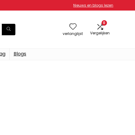
Nieuws en blogs lezen
0
Vergelijken
verlanglijst
dag
Blogs