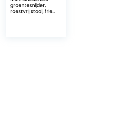
groentesnijder,
roestvrij staal, friet,
aardappelsnijder,
fruitsnijder,
groentesnijder, set
van 5 handmatige
aardappelversnipp
eraar, herbruikbare
verpakking