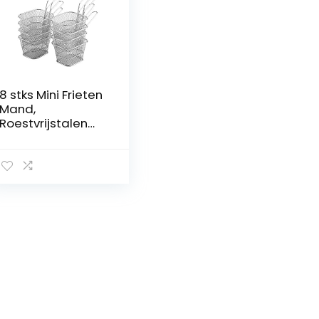
8 stks Mini Frieten
Mand,
Roestvrijstalen
Gaas Frietjes
Chips Manden
Netto Zeef
Keuken Koken
Gereedschap
voor Restaurant
of Thuis