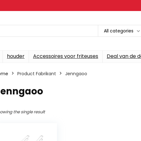
All categories
houder
Accessoires voor friteuses
Deal van de 
ome
Product Fabrikant
‎Jenngaoo
‎Jenngaoo
owing the single result