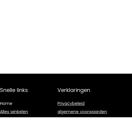
Snelle links
Verklaringen
Home
Privacybeleid
Alles winkelen
algemene voorwaarden
Blogs
Gelieerde
openbaarmaking
Onze webshops