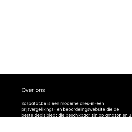
Over ons
Sospatat.be is een moderne alles-in-één
prijsvergelijkings- en beoordelingswebsite die de
beste deals biedt die beschikbaar zijn op amazon en u
op de hoogte houdt via de laatst toegevoegde blogs.
Alle afbeeldingen zijn auteursrechtelijk beschermd