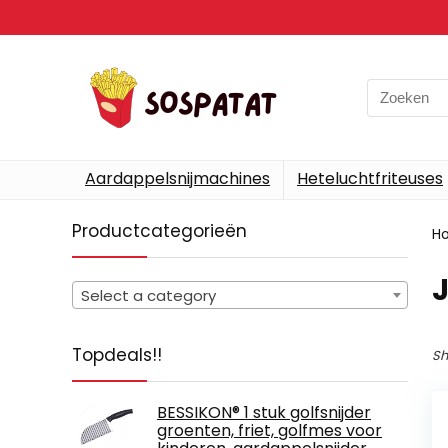
Search
for:
Aardappelsnijmachines
Heteluchtfriteuses
Productcategorieën
H
Select a category
Topdeals!!
Sh
BESSIKON® 1 stuk golfsnijder
groenten, friet, golfmes voor