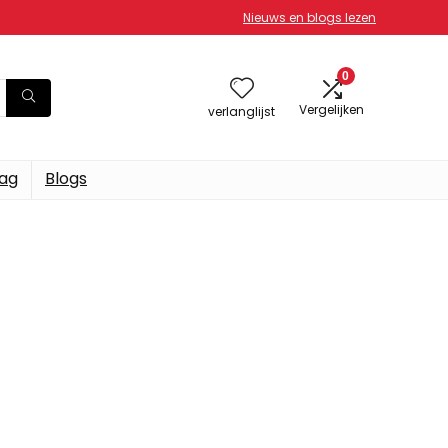
Nieuws en blogs lezen
0
Vergelijken
verlanglijst
dag
Blogs