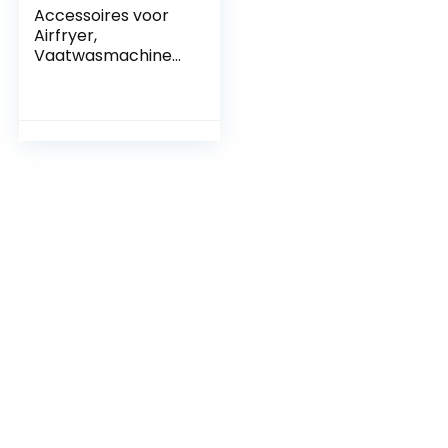
Accessoires voor
Airfryer,
Vaatwasmachineb
estendige Friteuse
Accessoires voor
Pannenkoeken
voor Frieten voor
Pizza(zwart)